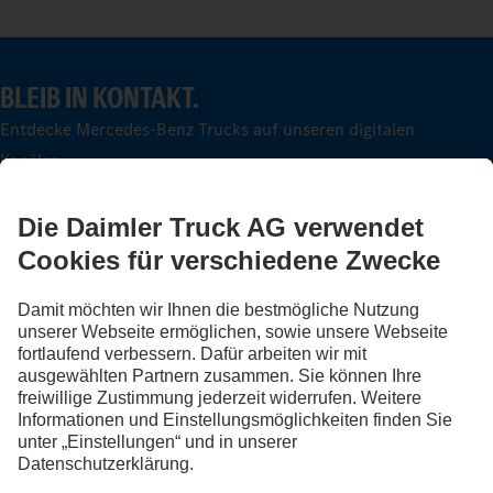
BLEIB IN KONTAKT.
Entdecke Mercedes-Benz Trucks auf unseren digitalen
Kanälen.
FOLLOW THE ROADSTARS.
Tausche jetzt Erfahrungen mit anderen Truckerinnen und
Truckern aus.
Steig ein