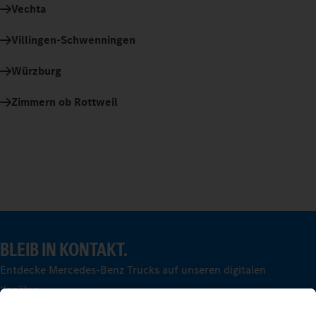
Vechta
Villingen-Schwenningen
Würzburg
Zimmern ob Rottweil
BLEIB IN KONTAKT.
Entdecke Mercedes-Benz Trucks auf unseren digitalen
Kanälen.